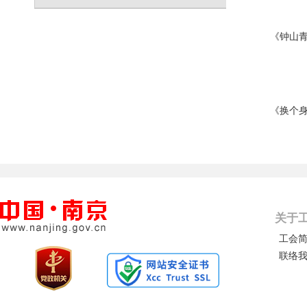
《钟山
《换个身
关于
工会
联络