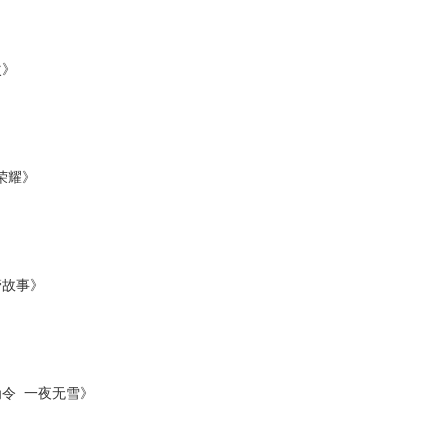
次》
荣耀》
管故事》
令 一夜无雪》