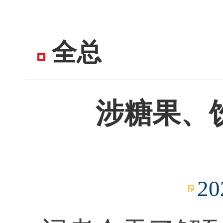
全总
涉糖果、
20