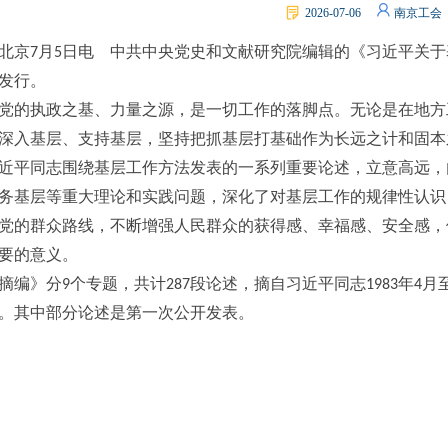
2026-07-06
南京工会
北京
月
日电
中共中央党史和文献研究院编辑的《习近平关于
7
5
发行。
党的执政之基、力量之源，是一切工作的落脚点。无论是在地方
深入基层、支持基层，坚持把抓基层打基础作为长远之计和固本
近平同志围绕基层工作方法发表的一系列重要论述，立意高远，
务基层等重大理论和实践问题，深化了对基层工作的规律性认识
党的群众路线，不断增强人民群众的获得感、幸福感、安全感，
要的意义。
摘编》分
个专题，共计
段论述，摘自习近平同志
年
月
9
287
1983
4
。其中部分论述是第一次公开发表。