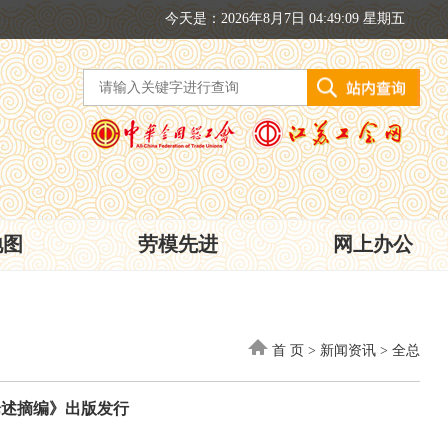
今天是：2026年8月7日 04:49:09 星期五
地图
劳模先进
网上办公
首 页
>
新闻资讯
>
全总
论述摘编》出版发行