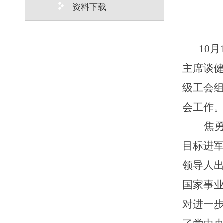
资料下载
10
月
主席谈
级工会
会工作
焦
目标进
领导人
国家事
对进一