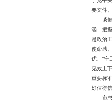
了党中
要文件
谈
涵、把
是政治
使命感
优、
“
见效上
重要标
好值得信
市