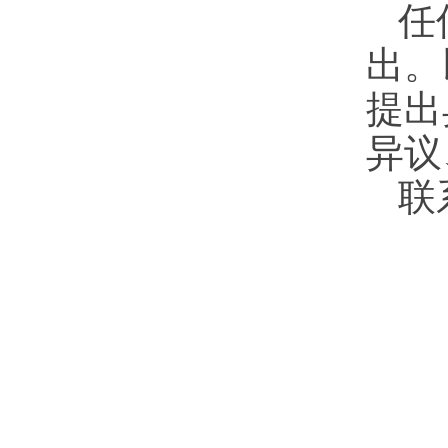
任
出。
提出
异议
联