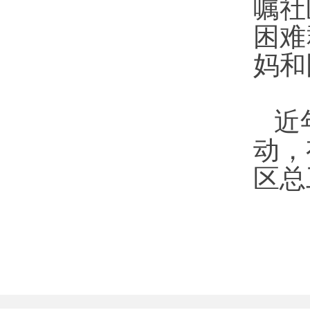
嘱社
困难
妈和
近
动，
区总