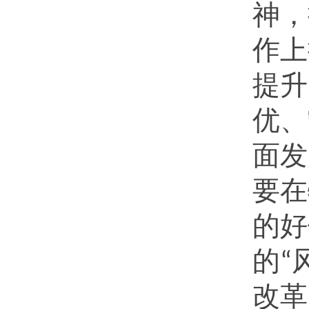
神，
作
上
提升
优、
面发
要在
的好
的
“
改革