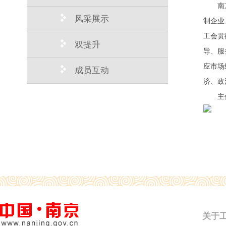
南
风采展示
制企业
工会贯
双提升
导、服
应市场
成员互动
济、政
主
关于