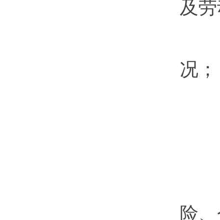
及劳
（
况；
（
（
（
险、