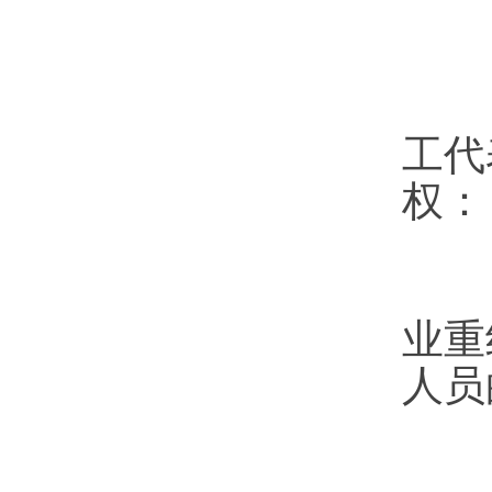
（
工代
权：
（
业重
人员
（