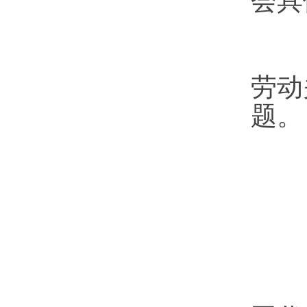
会具
劳
劳动
题。
职