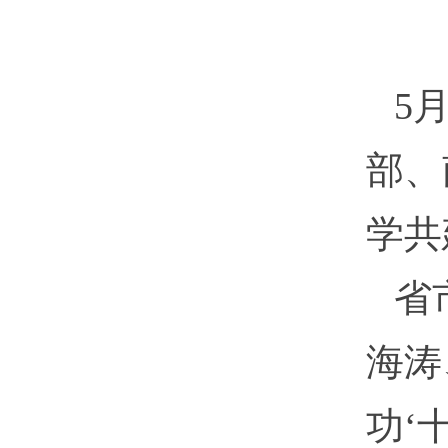
5
部、
学共
省
海涛
功‘