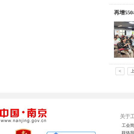
再增5
<
关于
工会
联络