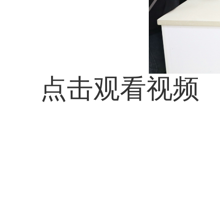
点击观看视频